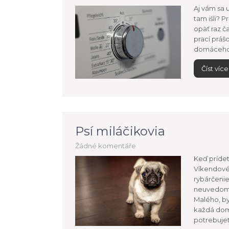
Aj vám sa u
tam išli? 
opäť raz č
prací práš
domáceho 
Číst více
Psí miláčikovia
Žádné komentáře
Keď prídet
Víkendové 
rybárčenie,
neuvedomuj
Malého, b
každá domá
potrebujet