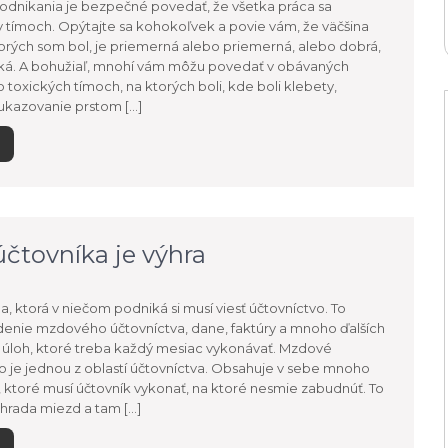
odnikania je bezpečné povedať, že všetka práca sa
 tímoch. Opýtajte sa kohokoľvek a povie vám, že väčšina
torých som bol, je priemerná alebo priemerná, alebo dobrá,
ľká. A bohužiaľ, mnohí vám môžu povedať v obávaných
o toxických tímoch, na ktorých boli, kde boli klebety,
ukazovanie prstom […]
tovníka je výhra
a, ktorá v niečom podniká si musí viesť účtovníctvo. To
enie mzdového účtovníctva, dane, faktúry a mnoho ďalších
 úloh, ktoré treba každý mesiac vykonávať. Mzdové
o je jednou z oblastí účtovníctva. Obsahuje v sebe mnoho
, ktoré musí účtovník vykonať, na ktoré nesmie zabudnúť. To
 úhrada miezd a tam […]