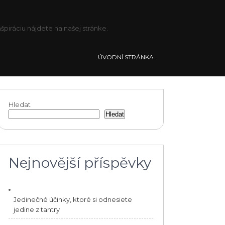
piráciu nájdete na našej stránke.
ÚVODNÍ STRÁNKA
Hledat
Hledat
Nejnovější příspěvky
Jedinečné účinky, ktoré si odnesiete
jedine z tantry