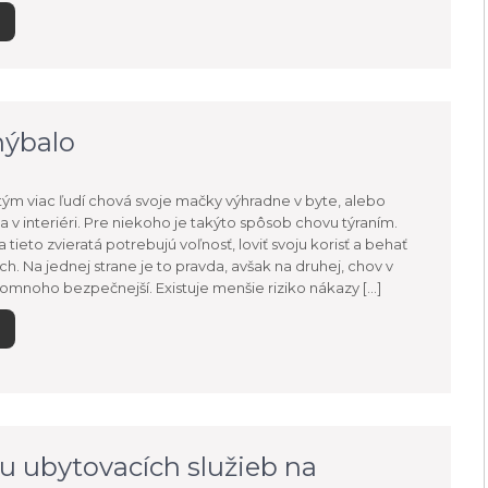
hýbalo
 tým viac ľudí chová svoje mačky výhradne v byte, alebo
 v interiéri. Pre niekoho je takýto spôsob chovu týraním.
tieto zvieratá potrebujú voľnosť, loviť svoju korisť a behať
h. Na jednej strane je to pravda, avšak na druhej, chov v
je omnoho bezpečnejší. Existuje menšie riziko nákazy […]
tu ubytovacích služieb na