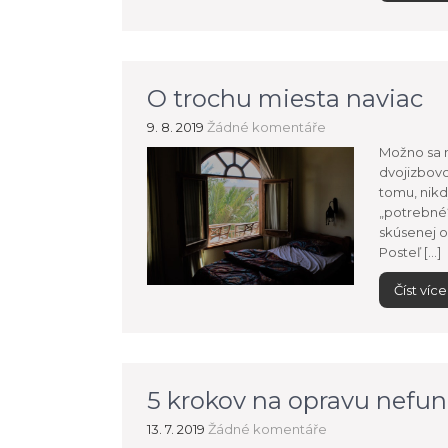
O trochu miesta naviac
9. 8. 2019
Žádné komentáře
Možno sa m
dvojizbovo
tomu, nik
„potrebné“
skúsenej o
Posteľ […]
Číst více
5 krokov na opravu nefu
13. 7. 2019
Žádné komentáře