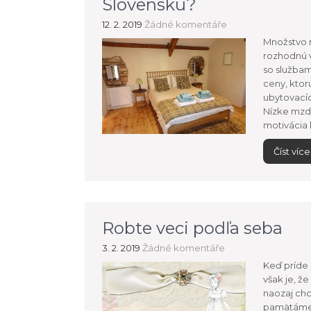
Slovensku?
12. 2. 2019
Žádné komentáře
Množstvo n
rozhodnú v
so službam
ceny, ktorú
ubytovacíc
Nízke mzd
motivácia k
Číst více
Robte veci podľa seba
3. 2. 2019
Žádné komentáře
Keď príde 
však je, že
naozaj chce
pamätáme, 