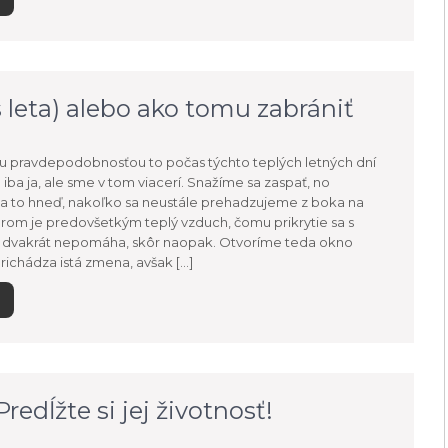
 leta) alebo ako tomu zabrániť
u pravdepodobnosťou to počas týchto teplých letných dní
iba ja, ale sme v tom viacerí. Snažíme sa zaspať, no
a to hneď, nakoľko sa neustále prehadzujeme z boka na
rom je predovšetkým teplý vzduch, čomu prikrytie sa s
dvakrát nepomáha, skôr naopak. Otvoríme teda okno
richádza istá zmena, avšak […]
edĺžte si jej životnosť!