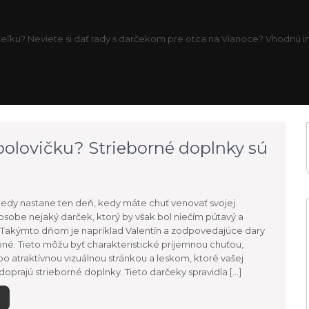
eľku? Neviete si dať rady s darčekom pre otca na Vianoce? Vhodnú inš
olovičku? Strieborné doplnky sú
kedy nastane ten deň, kedy máte chuť venovať svojej
osobe nejaký darček, ktorý by však bol niečím pútavý a
. Takýmto dňom je napríklad Valentín a zodpovedajúce dary
ené. Tieto môžu byť charakteristické príjemnou chuťou,
o atraktívnou vizuálnou stránkou a leskom, ktoré vašej
doprajú strieborné doplnky. Tieto darčeky spravidla […]