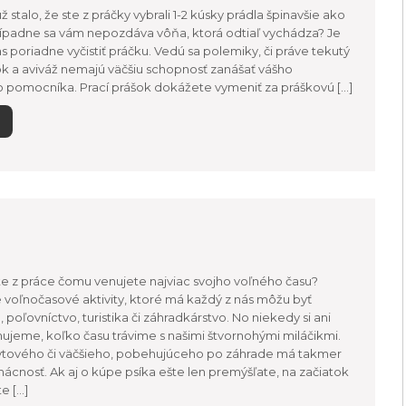
ž stalo, že ste z práčky vybrali 1-2 kúsky prádla špinavšie ako
Prípadne sa vám nepozdáva vôňa, ktorá odtiaľ vychádza? Je
as poriadne vyčistiť práčku. Vedú sa polemiky, či práve tekutý
ok a aviváž nemajú väčšiu schopnosť zanášať vášho
pomocníka. Prací prášok dokážete vymeniť za práškovú […]
e z práce čomu venujete najviac svojho voľného času?
voľnočasové aktivity, ktoré má každý z nás môžu byť
 poľovníctvo, turistika či záhradkárstvo. No niekedy si ani
eme, koľko času trávime s našimi štvornohými miláčikmi.
ytového či väčšieho, pobehujúceho po záhrade má takmer
cnosť. Ak aj o kúpe psíka ešte len premýšľate, na začiatok
e […]