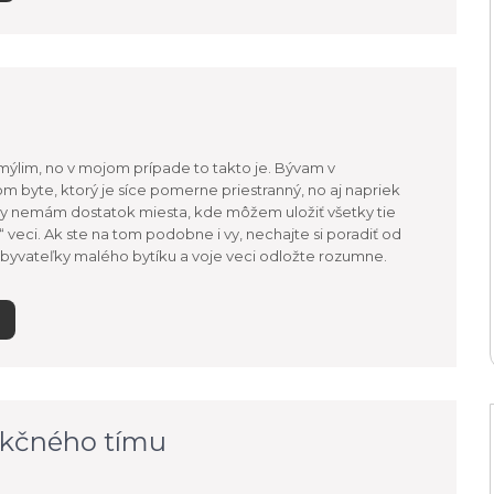
ýlim, no v mojom prípade to takto je. Bývam v
m byte, ktorý je síce pomerne priestranný, no aj napriek
dy nemám dostatok miesta, kde môžem uložiť všetky tie
 veci. Ak ste na tom podobne i vy, nechajte si poradiť od
byvateľky malého bytíku a voje veci odložte rozumne.
nkčného tímu