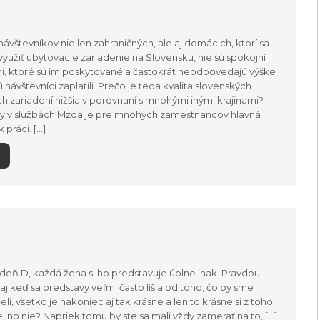
ávštevníkov nie len zahraničných, ale aj domácich, ktorí sa
yužiť ubytovacie zariadenie na Slovensku, nie sú spokojní
i, ktoré sú im poskytované a častokrát neodpovedajú výške
 návštevníci zaplatili. Prečo je teda kvalita slovenských
h zariadení nižšia v porovnaní s mnohými inými krajinami?
y v službách Mzda je pre mnohých zamestnancov hlavná
 práci. […]
deň D, každá žena si ho predstavuje úplne inak. Pravdou
 aj keď sa predstavy veľmi často líšia od toho, čo by sme
li, všetko je nakoniec aj tak krásne a len to krásne si z toho
no nie? Napriek tomu by ste sa mali vždy zamerať na to, […]