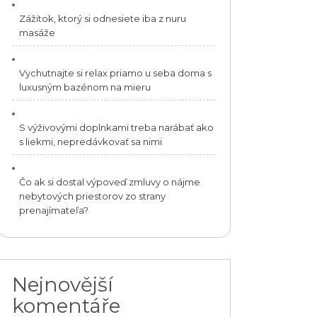
Zážitok, ktorý si odnesiete iba z nuru
masáže
Vychutnajte si relax priamo u seba doma s
luxusným bazénom na mieru
S výživovými doplnkami treba narábať ako
s liekmi, nepredávkovať sa nimi
Čo ak si dostal výpoveď zmluvy o nájme
nebytových priestorov zo strany
prenajímateľa?
Nejnovější
komentáře