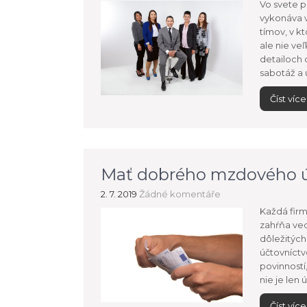
Vo svete p
vykonáva v
tímov, v k
ale nie ve
detailoch 
sabotáž a 
Číst více
Mať dobrého mzdového úč
2. 7. 2019
Žádné komentáře
Každá firm
zahŕňa ved
dôležitých
účtovníctv
povinností
nie je len
Číst více