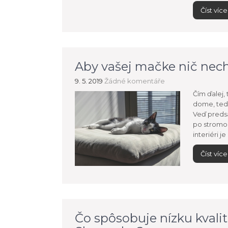
Číst více
Aby vašej mačke nič nec
9. 5. 2019
Žádné komentáře
Čím ďalej,
dome, teda
Veď predsa 
po stromoc
interiéri 
Číst více
Čo spôsobuje nízku kvali