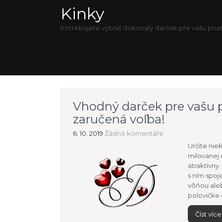
Kinky
Potrebujete vybrať dokonalý darček pre vašu priat
Vhodný darček pre vašu p
zaručená voľba!
6. 10. 2019
Žádné komentáře
Určite nie
milovanej 
atraktívny
s ním spoj
vôňou aleb
polovičke 
Číst více