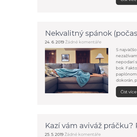
Nekvalitný spánok (počas
24. 6. 2019
Žádné komentáře
S najväčšo
nezažívam 
nepodarí s
bok. Fakto
paplónom 
dokorán, p
Číst více
Kazí vám aviváž práčku? Pr
25. 5. 2019
Žádné komentáře