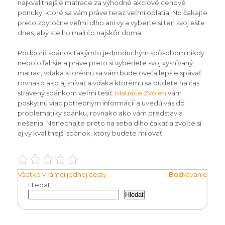
najkvalitnejšie matrace za výhodné akciové cenové
ponuky, ktoré sa vám práve teraz veľmi oplatia. No čakajte
preto zbytočne veľmi dlho ani vy a vyberte si ten svoj ešte
dnes, aby ste ho mali čo najskôr doma.
Podporiť spánok takýmto jednoduchým spôsobom nikdy
nebolo ľahšie a práve preto si vyberiete svoj vysnívaný
matrac, vďaka ktorému sa vám bude oveľa lepšie spávať
rovnako ako aj snívať a vďaka ktorému sa budete na čas
strávený spánkom veľmi tešiť.
Matrace Zvolen
vám
poskytnú viac potrebným informácií a uvedú vás do
problematiky spánku, rovnako ako vám predstavia
riešenia. Nenechajte preto na seba dlho čakať a zvoľte si
aj vy kvalitnejší spánok, ktorý budete milovať.
Navigace
Všetko v rámci jednej cesty
Bozkávanie
Hledat
pro
Hledat
příspěvek