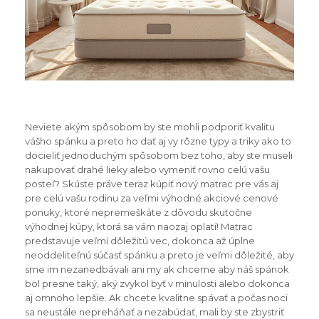
Neviete akým spôsobom by ste mohli podporiť kvalitu
vášho spánku a preto ho dať aj vy rôzne typy a triky ako to
docieliť jednoduchým spôsobom bez toho, aby ste museli
nakupovať drahé lieky alebo vymeniť rovno celú vašu
posteľ? Skúste práve teraz kúpiť nový matrac pre vás aj
pre celú vašu rodinu za veľmi výhodné akciové cenové
ponuky, ktoré nepremeškáte z dôvodu skutočne
výhodnej kúpy, ktorá sa vám naozaj oplatí! Matrac
predstavuje veľmi dôležitú vec, dokonca až úplne
neoddeliteľnú súčasť spánku a preto je veľmi dôležité, aby
sme im nezanedbávali ani my ak chceme aby náš spánok
bol presne taký, aký zvykol byť v minulosti alebo dokonca
aj omnoho lepšie. Ak chcete kvalitne spávať a počas noci
sa neustále nepreháňať a nezabúdať, mali by ste zbystriť