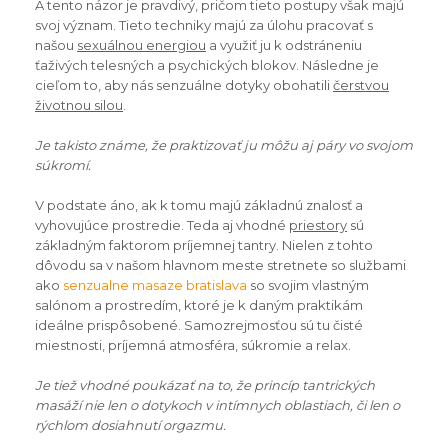
A tento názor je pravdivý, pričom tieto postupy však majú
svoj význam. Tieto techniky majú za úlohu pracovať s
našou
sexuálnou energiou
a využiť ju k odstráneniu
ťaživých telesných a psychických blokov. Následne je
cieľom to, aby nás senzuálne dotyky obohatili
čerstvou
životnou silou
.
Je takisto známe, že praktizovať ju môžu aj páry vo svojom
súkromí.
V podstate áno, ak k tomu majú základnú znalosť a
vyhovujúce prostredie. Teda aj vhodné
priestory
sú
základným faktorom príjemnej tantry. Nielen z tohto
dôvodu sa v našom hlavnom meste stretnete so službami
ako
senzualne masaze bratislava
so svojim vlastným
salónom a prostredím, ktoré je k daným praktikám
ideálne prispôsobené. Samozrejmosťou sú tu čisté
miestnosti, príjemná atmosféra, súkromie a relax.
Je tiež vhodné poukázať na to, že princíp tantrických
masáží nie len o dotykoch v intímnych oblastiach, či len o
rýchlom dosiahnutí orgazmu.