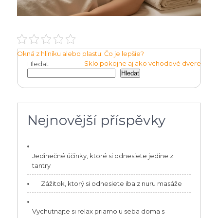
Navigace
Okná z hliníku alebo plastu: Čo je lepšie?
Sklo pokojne aj ako vchodové dvere
Hledat
pro
Hledat
příspěvek
Nejnovější příspěvky
Jedinečné účinky, ktoré si odnesiete jedine z
tantry
Zážitok, ktorý si odnesiete iba z nuru masáže
Vychutnajte si relax priamo u seba doma s