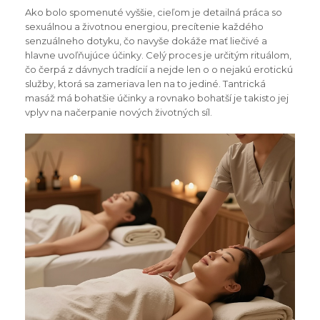
Ako bolo spomenuté vyššie, cieľom je detailná práca so
sexuálnou a životnou energiou, precítenie každého
senzuálneho dotyku, čo navyše dokáže mať liečivé a
hlavne uvoľňujúce účinky. Celý proces je určitým rituálom,
čo čerpá z dávnych tradícií a nejde len o o nejakú erotickú
služby, ktorá sa zameriava len na to jediné. Tantrická
masáž má bohatšie účinky a rovnako bohatší je takisto jej
vplyv na načerpanie nových životných síl.