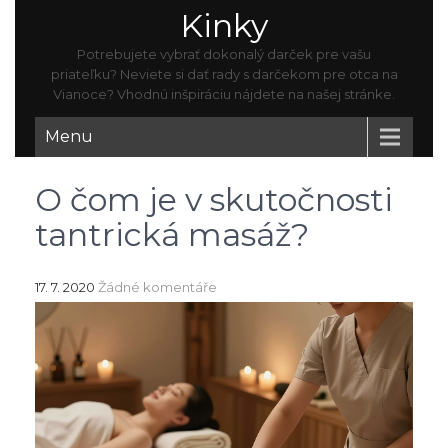
Kinky
Potrebujete vybrať dokonalý darček pre vašu
priateľku? Neviete si dať rady s darčekom pre otca na
Vianoce? Vhodnú inšpiráciu nájdete na našej stránke.
Menu
O čom je v skutočnosti
tantrická masáž?
17. 7. 2020
Žádné komentáře