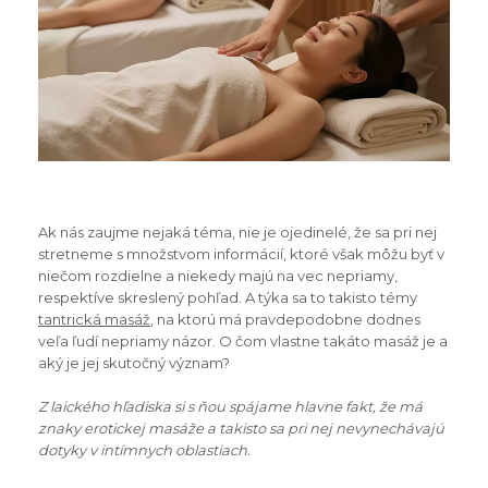
Ak nás zaujme nejaká téma, nie je ojedinelé, že sa pri nej
stretneme s množstvom informácií, ktoré však môžu byť v
niečom rozdielne a niekedy majú na vec nepriamy,
respektíve skreslený pohľad. A týka sa to takisto témy
tantrická masáž
, na ktorú má pravdepodobne dodnes
veľa ľudí nepriamy názor. O čom vlastne takáto masáž je a
aký je jej skutočný význam?
Z laického hľadiska si s ňou spájame hlavne fakt, že má
znaky erotickej masáže a takisto sa pri nej nevynechávajú
dotyky v intímnych oblastiach.