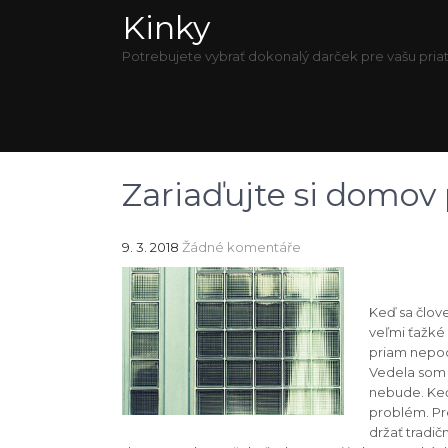
Kinky
Potrebujete vybrať dokonalý darček pre vašu priat
Zariaďujte si domov
9. 3. 2018
Žádné komentáře
Keď sa člov
veľmi ťažké
priam nepoch
Vedela som 
nebude. Keď 
problém. Pre
držať tradi