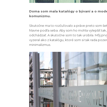
Doma som mala katalógy o bývaní a o moder
komunizmu.
Skutočne ma to rozčuľovalo a práve preto som šetr
hlavne podľa seba. Aby som ho mohla vylepšiť tak,
odchádzať. A skutočne som to tak urobila. Môj prvý
vyzeral ako z katalógu, ktoré som si tak rada pozer
minimalizmus.