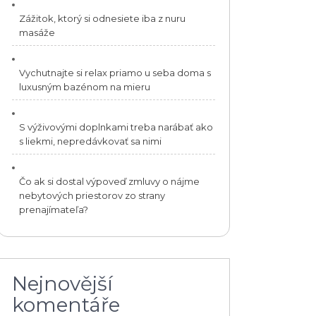
Zážitok, ktorý si odnesiete iba z nuru
masáže
Vychutnajte si relax priamo u seba doma s
luxusným bazénom na mieru
S výživovými doplnkami treba narábať ako
s liekmi, nepredávkovať sa nimi
Čo ak si dostal výpoveď zmluvy o nájme
nebytových priestorov zo strany
prenajímateľa?
Nejnovější
komentáře