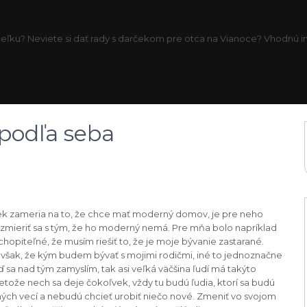
eľku? Neviete si dať rady s darčekom pre otca na Vianoce? Vhodnú inš
 podľa seba
ek zameria na to, že chce mať moderný domov, je pre neho
 zmieriť sa s tým, že ho moderný nemá. Pre mňa bolo napríklad
opiteľné, že musím riešiť to, že je moje bývanie zastarané.
však, že kým budem bývať s mojimi rodičmi, iné to jednoznačne
sa nad tým zamyslím, tak asi veľká väčšina ľudí má takýto
tože nech sa deje čokoľvek, vždy tu budú ľudia, ktorí sa budú
čných vecí a nebudú chcieť urobiť niečo nové. Zmeniť vo svojom