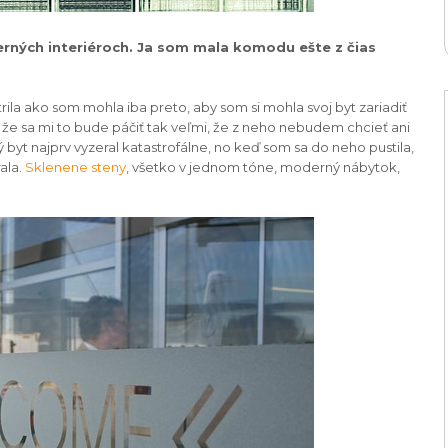
ných interiéroch. Ja som mala komodu ešte z čias
ila ako som mohla iba preto, aby som si mohla svoj byt zariadiť
 že sa mi to bude páčiť tak veľmi, že z neho nebudem chcieť ani
 byt najprv vyzeral katastrofálne, no keď som sa do neho pustila,
ala.
Sklenene steny
, všetko v jednom tóne, moderný nábytok,