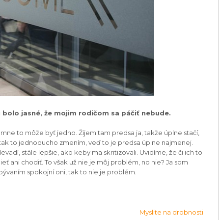
i bolo jasné, že mojim rodičom sa páčiť nebude.
, mne to môže byť jedno. Žijem tam predsa ja, takže úplne stačí,
, tak to jednoducho zmením, veď to je predsa úplne najmenej.
vadí, stále lepšie, ako keby ma skritizovali. Uvidíme, že či ich to
 ani chodiť. To však už nie je môj problém, no nie? Ja som
bývaním spokojní oni, tak to nie je problém.
Myslite na drobnosti