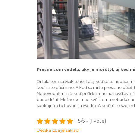
Presne som vedela, aký je môj štýl, aj keď m
Držala som sa však toho, že aj keď sa to nepáči im
keď sa to páči mne. A keď sa mi to prestane páčiť
Nepovedali mi nič, keď prišli ku mne na návštevu. Ne
bude držať. Možno ku mne kvôli tomu nebudú chcieť
spokojná a to hovorí za všetko. A keď sú so svojím 
5/5 - (1 vote)
Navigace
Detská izba je základ