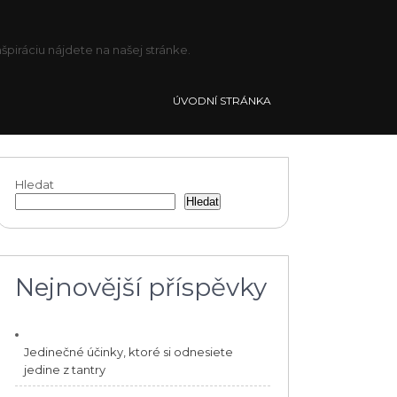
piráciu nájdete na našej stránke.
ÚVODNÍ STRÁNKA
Hledat
Hledat
Nejnovější příspěvky
Jedinečné účinky, ktoré si odnesiete
jedine z tantry