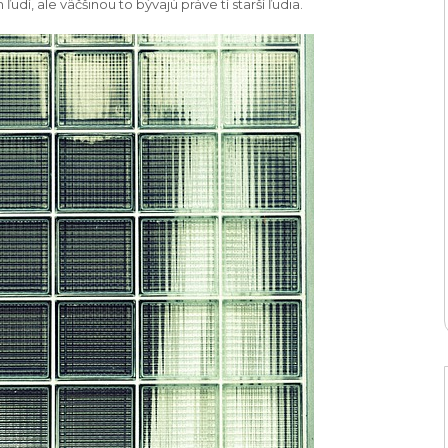
í, ale väčšinou to bývajú práve tí starší ľudia.