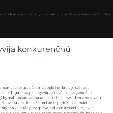
eľku? Neviete si dať rady s darčekom pre otca na Vianoce? Vhodnú inš
yvíja konkurenčnú
eroamerickej spoločnosti Google Inc., ktorá je súčasťou
ho holdingu, pracuje na vytvorení nového inteligentného
orý by mal konkurovať zariadeniu Echo Show od Amazonu. Určite
to šikovnou vecičkou už stretli. Je to perfektný domáci
torý sa s Vami rád porozpráva, rád Vám oznámi aké je von
ne či vypne všetky svetlá za Vás, zahrá Vám pesničku na želanie.