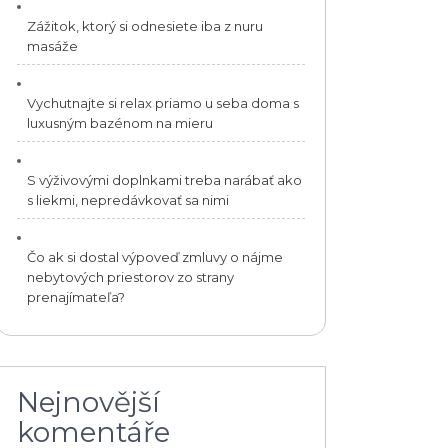
Zážitok, ktorý si odnesiete iba z nuru
masáže
Vychutnajte si relax priamo u seba doma s
luxusným bazénom na mieru
S výživovými doplnkami treba narábať ako
s liekmi, nepredávkovať sa nimi
Čo ak si dostal výpoveď zmluvy o nájme
nebytových priestorov zo strany
prenajímateľa?
Nejnovější
komentáře