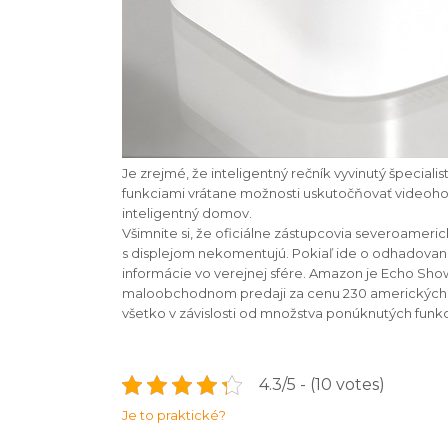
Je zrejmé, že inteligentný rečník vyvinutý špecia
funkciami vrátane možnosti uskutočňovať videohovo
inteligentný domov.
Všimnite si, že oficiálne zástupcovia severoameric
s displejom nekomentujú. Pokiaľ ide o odhadované 
informácie vo verejnej sfére. Amazon je Echo Sh
maloobchodnom predaji za cenu 230 amerických do
všetko v závislosti od množstva ponúknutých funkci
4.3/5 - (10 votes)
Navigace
Je to praktické?