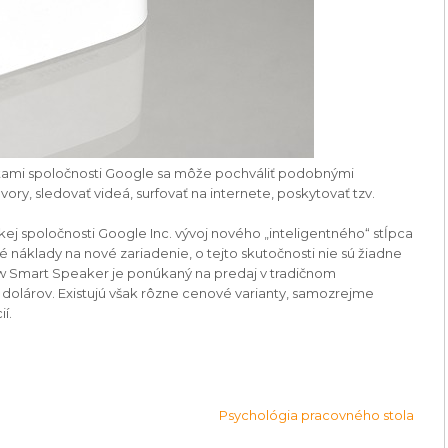
listami spoločnosti Google sa môže pochváliť podobnými
ry, sledovať videá, surfovať na internete, poskytovať tzv.
kej spoločnosti Google Inc. vývoj nového „inteligentného“ stĺpca
náklady na nové zariadenie, o tejto skutočnosti nie sú žiadne
ow Smart Speaker je ponúkaný na predaj v tradičnom
lárov. Existujú však rôzne cenové varianty, samozrejme
í.
Psychológia pracovného stola