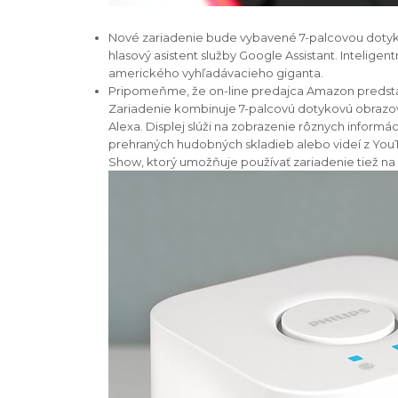
Nové zariadenie bude vybavené 7-palcovou dotykov
hlasový asistent služby Google Assistant. Inteli
amerického vyhľadávacieho giganta.
Pripomeňme, že on-line predajca Amazon predstav
Zariadenie kombinuje 7-palcovú dotykovú obrazov
Alexa. Displej slúži na zobrazenie rôznych infor
prehraných hudobných skladieb alebo videí z You
Show, ktorý umožňuje používať zariadenie tiež na