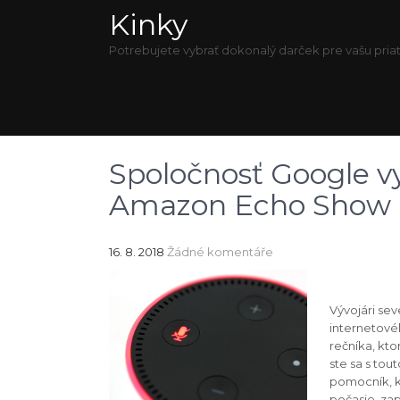
Kinky
Potrebujete vybrať dokonalý darček pre vašu priat
Spoločnosť Google v
Amazon Echo Show
16. 8. 2018
Žádné komentáře
Vývojári sev
internetové
rečníka, kt
ste sa s tou
pomocník, k
počasie, zap