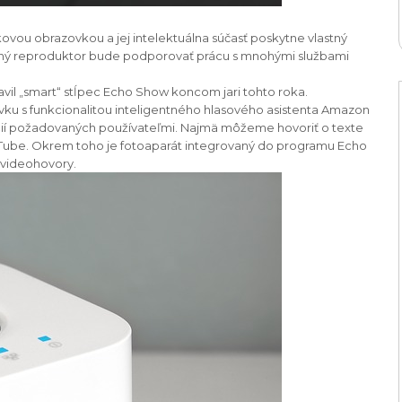
ou obrazovkou a jej intelektuálna súčasť poskytne vlastný
gentný reproduktor bude podporovať prácu s mnohými službami
il „smart“ stĺpec Echo Show koncom jari tohto roka.
ku s funkcionalitou inteligentného hlasového asistenta Amazon
mácií požadovaných používateľmi. Najmä môžeme hovoriť o texte
Tube. Okrem toho je fotoaparát integrovaný do programu Echo
 videohovory.