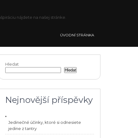
piráciu nájdete na našej stránke.
ÚVODNÍ STRÁNKA
Hledat
Hledat
Nejnovější příspěvky
Jedinečné účinky, ktoré si odnesiete
jedine z tantry