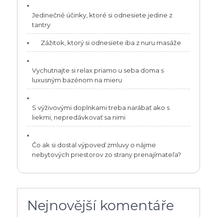
Jedinečné účinky, ktoré si odnesiete jedine z
tantry
Zážitok, ktorý si odnesiete iba z nuru masáže
Vychutnajte si relax priamo u seba doma s
luxusným bazénom na mieru
S výživovými doplnkami treba narábať ako s
liekmi, nepredávkovať sa nimi
Čo ak si dostal výpoveď zmluvy o nájme
nebytových priestorov zo strany prenajímateľa?
Nejnovější komentáře