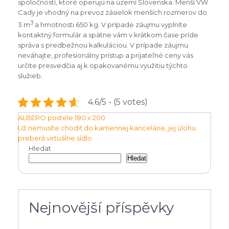
spoločností, ktoré operujú na území Slovenska. Menší VW
Cady je vhodný na prevoz zásielok menších rozmerov do
3
3 m
a hmotnosti 650 kg. V prípade záujmu vyplníte
kontaktný formulár a spätne vám v krátkom čase príde
správa s predbežnou kalkuláciou. V prípade záujmu
neváhajte, profesionálny prístup a prijateľné ceny vás
určite presvedčia aj k opakovanému využitiu týchto
služieb.
4.6/5 - (5 votes)
Navigace
ALBERO postele 180 x 200
Už nemusíte chodiť do kamennej kancelárie, jej úlohu
pro
preberá virtuálne sídlo
příspěvek
Hledat
Hledat
Nejnovější příspěvky