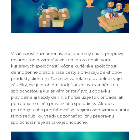
V súčasnosti zaznamenávame enormný nárast prepravy
tovarov koncovým zákazníkom prostredníctvom
kuriérskych spoločností. Rôzne kuriérske spoločnosti
dennodenne brázdia naše cesty a privážajú z e-shopov
produkty klientom. Takže ak zasielate pravidelne svoje
zásielky, nie je problém podpísať zmluvu s kuriérskou
spoločnosťou a kuriér vám pristaví svoju dodávku
pravidelne aj každý deň. No horšie už je to v prípade, ak
potrebujete niečo previezť iba sporadicky. Alebo sa
potrebujete iba presťahovať so svojimi osobnými vecami v
rámci republiky. Vtedy už zohnať solídnu prepravnú
spoločnosť nie je až také jednoduché.