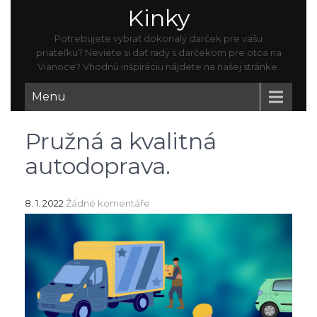
Kinky
Potrebujete vybrať dokonalý darček pre vašu
priateľku? Neviete si dať rady s darčekom pre otca na
Vianoce? Vhodnú inšpiráciu nájdete na našej stránke.
Menu
Pružná a kvalitná
autodoprava.
8. 1. 2022
Žádné komentáře