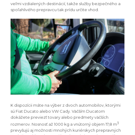
veľmi vzdialených destinácií, takže služby bezpečného a
spoľahlivého prepravcu tak prídu určite vhod.
K dispozícii máte na výber z dvoch automobilov, ktorými
sú Fiat Ducato alebo VW Cady. Väčším Ducatom
dokážete previezť tovary alebo predmety väčších
3
rozmerov. Nosnosť až 1000 kg a vnútorný objem 17,8 m
prevyšujú aj možnosti mnohých kuriérskych prepravných