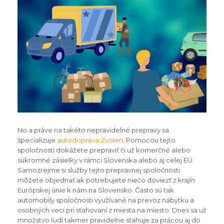
No a práve na takéto nepravidelné prepravy sa
špecializuje
autodoprava Zvolen
. Pomocou tejto
spoločnosti dokážete prepraviť či už komerčné alebo
súkromné zásielky v rámci Slovenska alebo aj celej EÚ.
Samozrejme si služby tejto prepravnej spoločnosti
môžete objednať ak potrebujete niečo doviezť z krajín
Európskej únie k nám na Slovensko. Často sú tak
automobily spoločnosti využívané na prevoz nábytku a
osobných vecí pri sťahovaní z miesta na miesto. Dnes sa už
množstvo ľudí takmer pravidelne sťahuje za prácou aj do