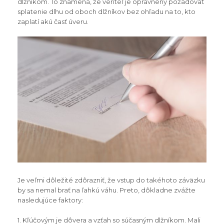
dlžníkom. To znamená, že veriteľ je oprávnený požadovať
splatenie dlhu od oboch dlžníkov bez ohľadu na to, kto
zaplatí akú časť úveru.
Je veľmi dôležité zdôrazniť, že vstup do takéhoto záväzku
by sa nemal brať na ľahkú váhu. Preto, dôkladne zvážte
nasledujúce faktory:
1. Kľúčovým je dôvera a vzťah so súčasným dlžníkom. Mali