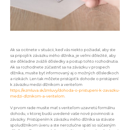
Ak sa ocitnete v situácii, keď vás niekto požiadal, aby ste
sa pripojili k záväzku iného dlžníka, je veľmi dôležité, aby
ste dôkladne zvážili dôsledky a postup tohto rozhodnutia.
Ak sa rozhodnete zúčastniť sa na záväzku v prospech
dlžníka, musíte byť informovaný aj o možných dôsledkoch
a rizikách. Len tak môžete pristúpiť k dohode o pristúpení
k záväzku medzi dlžníkom a veriteľom
https://ezmluva.sk/zmluvy/dohoda-o-pristupeni-k-zavazku-
medzi-dlznikom-a-veritelom
.
V prvom rade musíte mať s veriteľom uzavretú formálnu
dohodu, v ktorej budú uvedené vaše nové povinnosti a
záväzky. Pristúpením k záväzku iného dlžníka sa stávate
spoludlžníkom úveru a ste nerozlučne spätí so súčasným