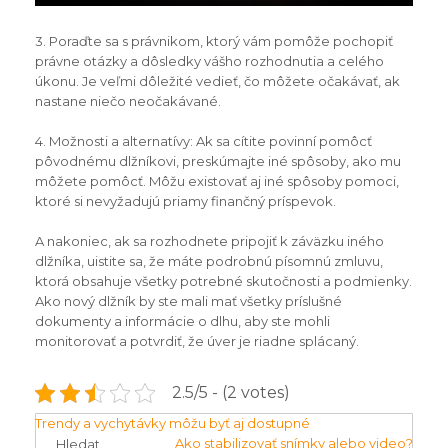
3. Poraďte sa s právnikom, ktorý vám pomôže pochopiť
právne otázky a dôsledky vášho rozhodnutia a celého
úkonu. Je veľmi dôležité vedieť, čo môžete očakávať, ak
nastane niečo neočakávané.
4. Možnosti a alternatívy: Ak sa cítite povinní pomôcť
pôvodnému dlžníkovi, preskúmajte iné spôsoby, ako mu
môžete pomôcť. Môžu existovať aj iné spôsoby pomoci,
ktoré si nevyžadujú priamy finančný príspevok.
A nakoniec, ak sa rozhodnete pripojiť k záväzku iného
dlžníka, uistite sa, že máte podrobnú písomnú zmluvu,
ktorá obsahuje všetky potrebné skutočnosti a podmienky.
Ako nový dlžník by ste mali mať všetky príslušné
dokumenty a informácie o dlhu, aby ste mohli
monitorovať a potvrdiť, že úver je riadne splácaný.
2.5/5 - (2 votes)
Navigace
Trendy a vychytávky môžu byť aj dostupné
Ako stabilizovať snímky alebo video?
Hledat