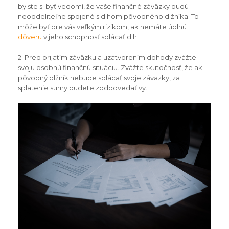
by ste si byť vedomí, že vaše finančné záväzky budú
neoddeliteľne spojené s dlhom pôvodného dlžníka. To
môže byť pre vás veľkým rizikom, ak nemáte úplnú
dôveru
v jeho schopnosť splácať dlh.
2. Pred prijatím záväzku a uzatvorením dohody zvážte
svoju osobnú finančnú situáciu. Zvážte skutočnosť, že ak
pôvodný dlžník nebude splácať svoje záväzky, za
splatenie sumy budete zodpovedať vy.