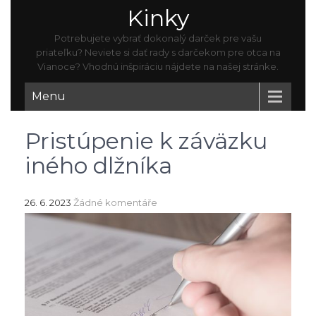
Kinky
Potrebujete vybrať dokonalý darček pre vašu
priateľku? Neviete si dať rady s darčekom pre otca na
Vianoce? Vhodnú inšpiráciu nájdete na našej stránke.
Menu
Pristúpenie k záväzku
iného dlžníka
26. 6. 2023
Žádné komentáře