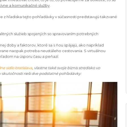
tívne a komunikačné služby
.
ie z hľadiska tejto pohľadávky v súčasnosti predstavujú takzvané
alitných služieb spojených so spravovaním potrebných
ej doby a faktorov, ktoré sa s ňou spájajú, ako napríklad
strane naopak potreba neustáleho cestovania. S virtuálnou
ohľadom na úsporu času a peňazí.
lne sidlo bratislava
, vlastne také svoje biznis stredisko vo
v skutočnosti rieši dve podstatné pohľadávky: