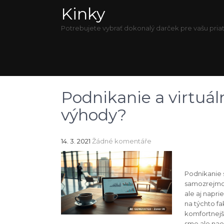
Kinky
Potrebujete vybrať dokonalý darček pre vašu priat
Podnikanie a virtuál
výhody?
14. 3. 2021
Žádné komentáře
Podnikanie 
samozrejmos
ale aj napr
na týchto fa
komfortnejši
sme ale naop