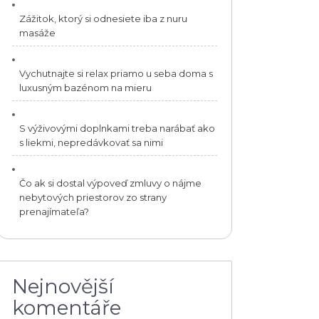
Zážitok, ktorý si odnesiete iba z nuru
masáže
Vychutnajte si relax priamo u seba doma s
luxusným bazénom na mieru
S výživovými doplnkami treba narábať ako
s liekmi, nepredávkovať sa nimi
Čo ak si dostal výpoveď zmluvy o nájme
nebytových priestorov zo strany
prenajímateľa?
Nejnovější
komentáře