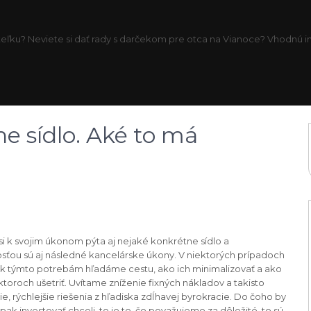
eľku? Neviete si dať rady s darčekom pre otca na Vianoce? Vhodnú inš
ne sídlo. Aké to má
si k svojim úkonom pýta aj nejaké konkrétne sídlo a
ťou sú aj následné kancelárske úkony. V niektorých prípadoch
iek týmto potrebám hľadáme cestu, ako ich minimalizovať a ako
ktoroch ušetriť. Uvítame zníženie fixných nákladov a takisto
e, rýchlejšie riešenia z hľadiska zdĺhavej byrokracie. Do čoho by
ak investovať chceli, to je to, čo považujeme za dôležité, to sú