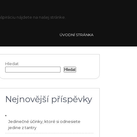
piráciu nájdete na našej stránke.
ÚVODNÍ STRÁNKA
Hledat
Hledat
Nejnovější příspěvky
Jedinečné účinky, ktoré si odnesiete
jedine z tantry