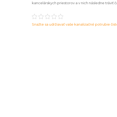
kancelárskych priestorov a v nich následne tráviť č
Navigace
Snažte sa udržiavať vaše kanalizačné potrubie čist
pro
příspěvek