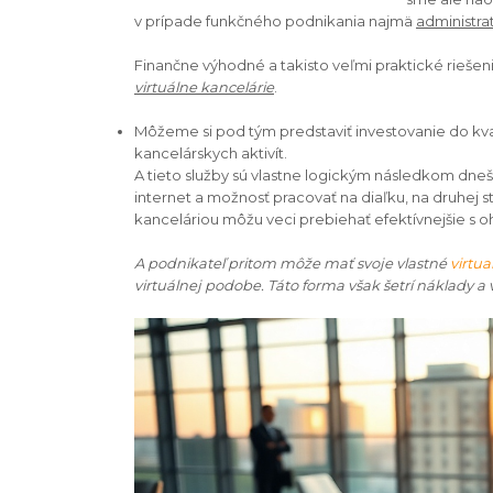
v prípade funkčného podnikania najmä
administra
Finančne výhodné a takisto veľmi praktické riešen
virtuálne kancelárie
.
Môžeme si pod tým predstaviť investovanie do kv
kancelárskych aktivít.
A tieto služby sú vlastne logickým následkom dnešn
internet a možnosť pracovať na diaľku, na druhej 
kanceláriou môžu veci prebiehať efektívnejšie s 
A podnikateľ pritom môže mať svoje vlastné
virtua
virtuálnej podobe. Táto forma však šetrí náklady a 