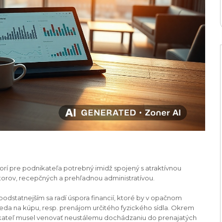
í pre podnikateľa potrebný imidž spojený s atraktívnou
torov, recepčných a prehľadnou administratívou.
odstatnejším sa radí úspora financií, ktoré by v opačnom
 teda na kúpu, resp. prenájom určitého fyzického sídla. Okrem
odnikateľ musel venovať neustálemu dochádzaniu do prenajatých