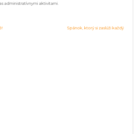
as administratívnymi aktivitami.
é!
Spánok, ktorý si zaslúži každý