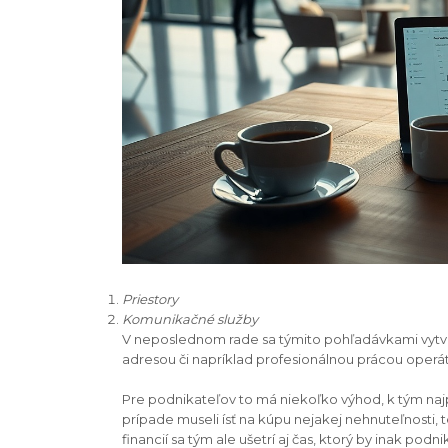
Priestory
Komunikačné služby
V neposlednom rade sa týmito pohľadávkami vytvor
adresou či napríklad profesionálnou prácou operá
Pre podnikateľov to má niekoľko výhod, k tým najp
prípade museli ísť na kúpu nejakej nehnuteľnosti,
financií sa tým ale ušetrí aj čas, ktorý by inak p