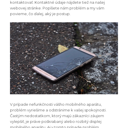
kontaktovať. Kontaktné údaje nájdete tiež na našej
webovej stránke. Popíšete nám problém a my vám
povieme, čo ďalej, aký je postup.
V prípade nefunkčnosti vášho mobilného aparátu,
problém vyriešime a odstránime k vašej spokojnosti.
Častým nedostatkom, ktorý majú zákazníci záujem
vylepšiť, je práve poškrabaný alebo rozbitý displej
mobilného aparátu. Aj v tomto prípade problém