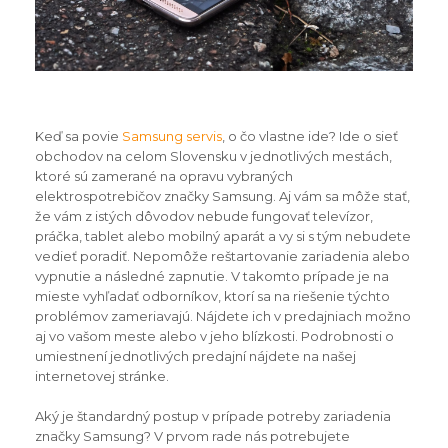
Keď sa povie
Samsung servis
, o čo vlastne ide? Ide o sieť
obchodov na celom Slovensku v jednotlivých mestách,
ktoré sú zamerané na opravu vybraných
elektrospotrebičov značky Samsung. Aj vám sa môže stať,
že vám z istých dôvodov nebude fungovať televízor,
práčka, tablet alebo mobilný aparát a vy si s tým nebudete
vedieť poradiť. Nepomôže reštartovanie zariadenia alebo
vypnutie a následné zapnutie. V takomto prípade je na
mieste vyhľadať odborníkov, ktorí sa na riešenie týchto
problémov zameriavajú. Nájdete ich v predajniach možno
aj vo vašom meste alebo v jeho blízkosti. Podrobnosti o
umiestnení jednotlivých predajní nájdete na našej
internetovej stránke.
Aký je štandardný postup v prípade potreby zariadenia
značky Samsung? V prvom rade nás potrebujete