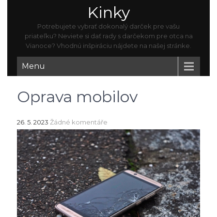
Kinky
Potrebujete vybrať dokonalý darček pre vašu
priateľku? Neviete si dať rady s darčekom pre otca na
Vianoce? Vhodnú inšpiráciu nájdete na našej stránke.
Menu
Oprava mobilov
26. 5. 2023
Žádné komentáře