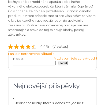
bežný deň bez mobilného aparátu alebo iného
výkonného elektrospotrebiča, ktorý vám uľahčuje život?
Čo v prípade, že dôjde k pozastaveniu činností daného
produktu? V tom prípade sme tu pre vás s našim servisom,
o kvalite ktorého vypovedajú recenzie spokojných
zákazníkov. Kvalita našej odvedenej práce je pre nás
smerodajná a práve od nej sa odvíja kladný postoj
zákazníkov.
4.4/5 - (7 votes)
Navigace
Funkcie nerezového zábradlia
V zdravom tele zdravý duch!
Hledat
pro
Hledat
příspěvek
Nejnovější příspěvky
Jedinečné účinky, ktoré si odnesiete jedine z