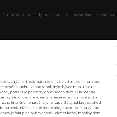
eľku? Neviete si dať rady s darčekom pre otca na Vianoce? Vhodnú inš
bility a rýchlosti nás máta nielen v oblasti motorizmu alebo
 cestovného ruchu. Nápad s mobilným bývaním sa u nás teší
každý potrebuje priestory obrovského domu. Na menšie
zemky alebo dvory je ideálnym riešením euro mobilný dom.
 že je finančne nenáročná jeho kúpa. Sú aj náklady na chod
omu oveľa nižšie ako pri murovanej stavbe. Veľkou výhodou
omov je fakt plnej vybavenosti. Takmer každý mobilný dom