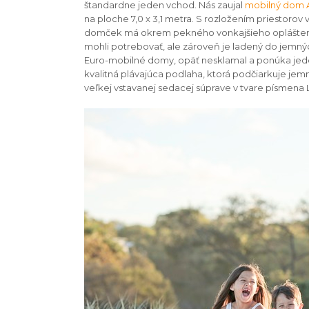
štandardne jeden vchod. Nás zaujal
mobilný dom 
na ploche 7,0 x 3,1 metra. S rozložením priestoro
domček má okrem pekného vonkajšieho opláštenia a
mohli potrebovať, ale zároveň je ladený do jemn
Euro-mobilné domy, opäť nesklamal a ponúka jed
kvalitná plávajúca podlaha, ktorá podčiarkuje j
veľkej vstavanej sedacej súprave v tvare písmena L