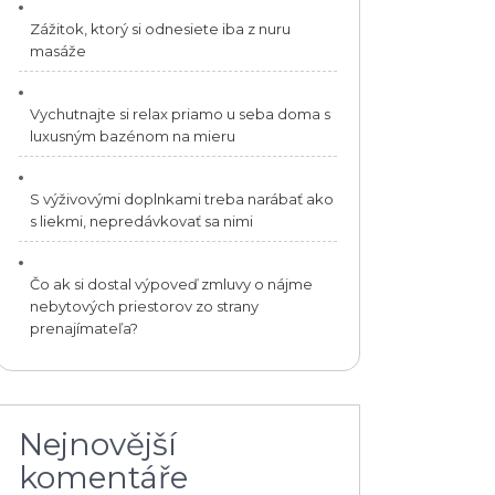
Zážitok, ktorý si odnesiete iba z nuru
masáže
Vychutnajte si relax priamo u seba doma s
luxusným bazénom na mieru
S výživovými doplnkami treba narábať ako
s liekmi, nepredávkovať sa nimi
Čo ak si dostal výpoveď zmluvy o nájme
nebytových priestorov zo strany
prenajímateľa?
Nejnovější
komentáře