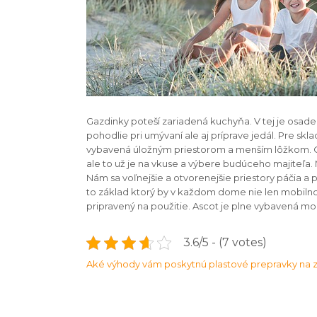
Gazdinky poteší zariadená kuchyňa. V tej je osade
pohodlie pri umývaní ale aj príprave jedál. Pre sk
vybavená úložným priestorom a menším lôžkom. Ok
ale to už je na vkuse a výbere budúceho majiteľa. 
Nám sa voľnejšie a otvorenejšie priestory páčia a 
to základ ktorý by v každom dome nie len mobilnom
pripravený na použitie. Ascot je plne vybavená mobi
3.6/5 - (7 votes)
Navigace
Aké výhody vám poskytnú plastové prepravky na 
pro
příspěvek