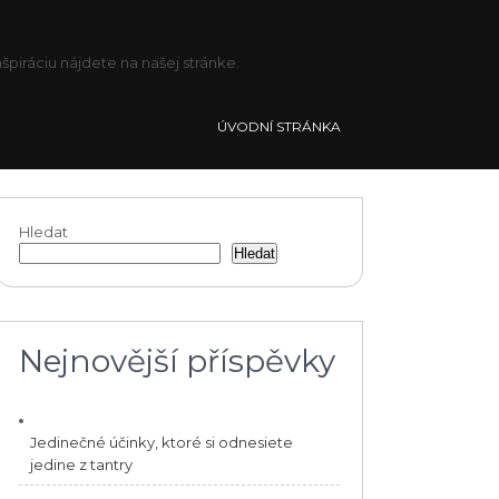
piráciu nájdete na našej stránke.
ÚVODNÍ STRÁNKA
Hledat
Hledat
Nejnovější příspěvky
Jedinečné účinky, ktoré si odnesiete
jedine z tantry