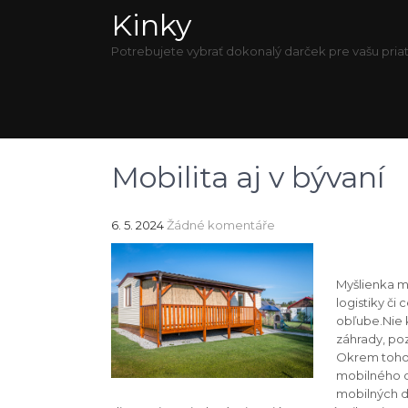
Kinky
Potrebujete vybrať dokonalý darček pre vašu priat
Mobilita aj v bývaní
6. 5. 2024
Žádné komentáře
Myšlienka mo
logistiky či
obľube.Nie 
záhrady, po
Okrem toho,
mobilného d
mobilných d