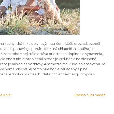
ná kuchynská linka s plynovým varičom. Väčší drez zabezpečí
ladovanie potravín je poruke funkčná chladnička. Spálňa je
rem toho v nej stále ostáva priestor na doplnenie vybavenia,
Miestnosť nie je preplnená a teda je vzdušná a nestiesnená.
preto je náš ohlas pozitívny. A samozrejme kúpeľňa s toaletou. Je
 nemal chýbať. Aj tento priestor je zariadený a plne
lná jednotka, v ktorej budete chcieť tráviť svoj voľný čas.
zeleninu
Úžasná nuru masáž