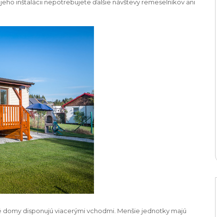
jeho inštalácii nepotrebujete ďalšie návštevy remeselníkov ani
né domy disponujú viacerými vchodmi. Menšie jednotky majú