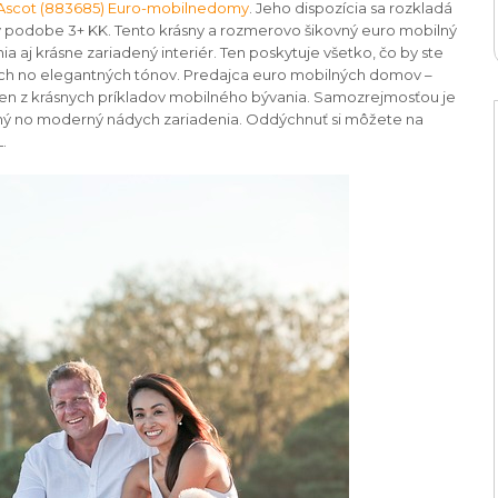
Ascot (883685) Euro-mobilnedomy
. Jeho dispozícia sa rozkladá
v v podobe 3+ KK. Tento krásny a rozmerovo šikovný euro mobilný
j krásne zariadený interiér. Ten poskytuje všetko, čo by ste
ých no elegantných tónov. Predajca euro mobilných domov –
en z krásnych príkladov mobilného bývania. Samozrejmosťou je
emný no moderný nádych zariadenia. Oddýchnuť si môžete na
.