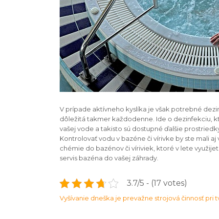
V prípade aktívneho kyslíka je však potrebné dezin
dôležitá takmer každodenne. Ide o dezinfekciu, kto
vašej vode a takisto sú dostupné ďalšie prostriedk
Kontrolovať vodu v bazéne či vírivke by ste mali aj
chémie do bazénov či víriviek, ktoré v lete využije
servis bazéna do vašej záhrady.
3.7/5 - (17 votes)
Navigace
Vyšívanie dneška je prevažne strojová činnosť pri
pro