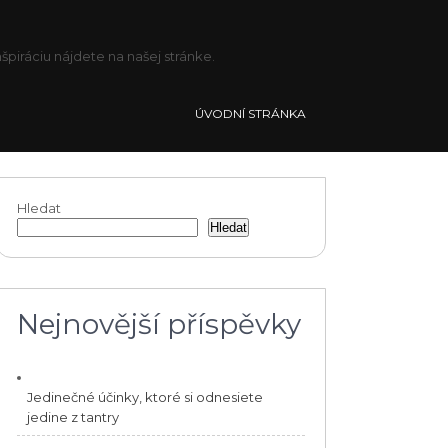
piráciu nájdete na našej stránke.
ÚVODNÍ STRÁNKA
Hledat
Hledat
Nejnovější příspěvky
Jedinečné účinky, ktoré si odnesiete
jedine z tantry