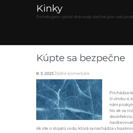
Kinky
Potrebujete vybrať dokonalý darček pre vašu priat
Kúpte sa bezpečne
8. 5. 2025
Žádné komentáře
Prichádza le
či vírivku si
nám poskytu
No ak sa roz
dezinfekciu
navštevovať 
Ak ide o stojatú vodu, ktorá sa nachádza v bazénoc