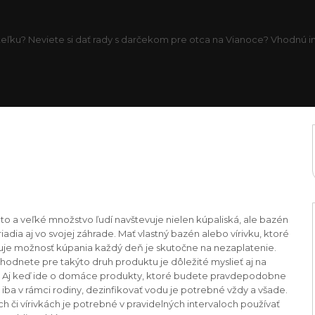
eľku? Neviete si dať rady s darčekom pre otca na Vianoce? Vhodnú inš
to a veľké množstvo ľudí navštevuje nielen kúpaliská, ale bazén
 zriadia aj vo svojej záhrade. Mať vlastný bazén alebo vírivku, ktoré
je možnosť kúpania každý deň je skutočne na nezaplatenie.
hodnete pre takýto druh produktu je dôležité myslieť aj na
. Aj keď ide o domáce produkty, ktoré budete pravdepodobne
iba v rámci rodiny, dezinfikovať vodu je potrebné vždy a všade.
h či vírivkách je potrebné v pravidelných intervaloch používať