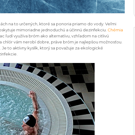
bách na to určených, ktoré sa ponoria priamo do vody. Veľmi
 poskytuje mimoriadne jednoduchú a účinnú dezinfekciu.
Chémia
c ľudí využíva bróm ako alternatívu, vzhľadom na citlivú
 a chlór vám nerobí dobre, práve bróm je najlepšou možnosťou.
. Je to aktívny kyslík, ktorý sa považuje za ekologické
infekcie.