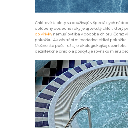
Chlórové tablety sa používajú v špeciálnych nádo
obľúbený posledné roky je aj tekutý chlór, ktorý
do vírivky
nemusí byť iba v podobe chlóru. Čoraz via
pokožku. Ak vás trápi mimoriadne citlivá pokožka
Možno ste počuli už aj o ekologickejšej dezinfekcii
dezinfekčné činidlo a poskytuje rovnakú mieru dez