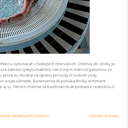
fekciu vykonávať v častejších intervaloch.
Chémia do vírivky je
rá zabráni výskytu baktérií, rias či iných mikroorganizmov vo
y, ktoré sú vhodné na úpravu pH vody či tvrdosti vody.
 vo svojej záhrade. Bazenservis.sk ponúka široký sortiment
te aj vy. Okrem chémie sa bazénservis.sk postará o realizáciu či
 tvorbe reklamných motívov
Detekcia vírusu