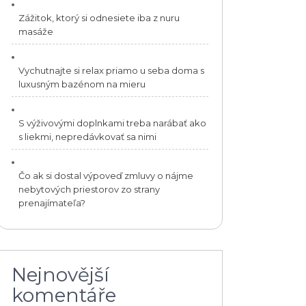
Zážitok, ktorý si odnesiete iba z nuru
masáže
Vychutnajte si relax priamo u seba doma s
luxusným bazénom na mieru
S výživovými doplnkami treba narábať ako
s liekmi, nepredávkovať sa nimi
Čo ak si dostal výpoveď zmluvy o nájme
nebytových priestorov zo strany
prenajímateľa?
Nejnovější
komentáře