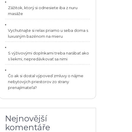
Zážitok, ktorý si odnesiete iba z nuru
masáže
Vychutnajte si relax priamo u seba doma s
luxusným bazénom na mieru
S výživovými doplnkami treba narábať ako
s liekmi, nepredávkovať sa nimi
Čo ak si dostal výpoveď zmluvy o nájme
nebytových priestorov zo strany
prenajímateľa?
Nejnovější
komentáře