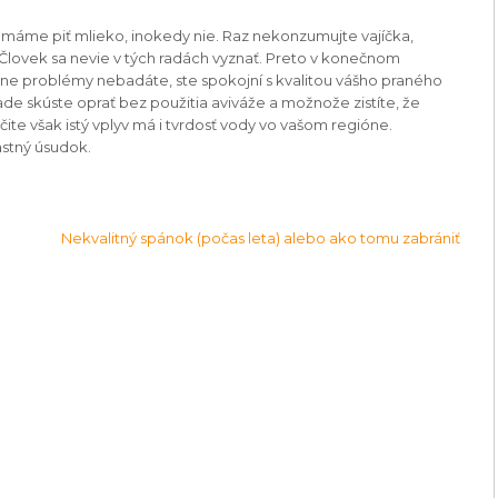
az máme piť mlieko, inokedy nie. Raz nekonzumujte vajíčka,
 Človek sa nevie v tých radách vyznať. Preto v konečnom
ne problémy nebadáte, ste spokojní s kvalitou vášho praného
ade skúste oprať bez použitia aviváže a možnože zistíte, že
ite však istý vplyv má i tvrdosť vody vo vašom regióne.
astný úsudok.
Nekvalitný spánok (počas leta) alebo ako tomu zabrániť