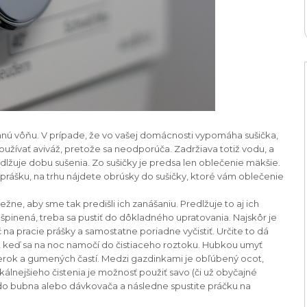
mnú vôňu. V prípade, že vo vašej domácnosti vypomáha sušička,
používať aviváž, pretože sa neodporúča. Zadržiava totiž vodu, a
dlžuje dobu sušenia. Zo sušičky je predsa len oblečenie mäkšie.
rášku, na trhu nájdete obrúsky do sušičky, ktoré vám oblečenie
ne, aby sme tak predišli ich zanášaniu. Predlžuje to aj ich
 zašpinená, treba sa pustiť do dôkladného upratovania. Najskôr je
na pracie prášky a samostatne poriadne vyčistiť. Určite to dá
, keď sa na noc namočí do čistiaceho roztoku. Hubkou umyť
erok a gumených častí. Medzi gazdinkami je obľúbený ocot,
kálnejšieho čistenia je možnosť použiť savo (či už obyčajné
te do bubna alebo dávkovača a následne spustite práčku na