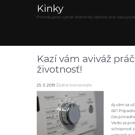
Kinky
Potrebujete vybrať dokonalý darček pre vašu priat
Kazí vám aviváž práčk
životnosť!
25. 5. 2019
Žádné komentáře
Aj vám sa už
išli? Prípad
čas poriadne
Vedú sa pole
schopnosť 
vymeniť za p