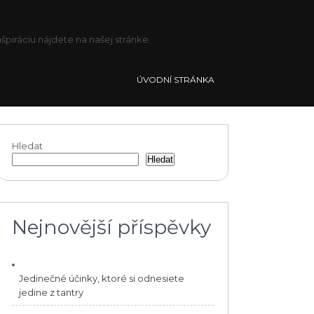
piráciu nájdete na našej stránke.
ÚVODNÍ STRÁNKA
Hledat
Hledat
Nejnovější příspěvky
Jedinečné účinky, ktoré si odnesiete
jedine z tantry