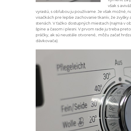
však s aviv
vyrastú, s obľubou ju používame. Je však možné, 
visačkách pre lepšie zachovanie tkanív, že zvyšk
stenách. V ťažko dostupných miestach (najmä v ob
špine a časom i plesni. V prvom rade ju treba preto
práčky, ak sú neustále otvorené, môžu začať hrdza
dávkovača).