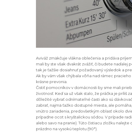
Aviváž zmäkčuje vlákna oblečenia a pridáva príje
mali by ste však dvakrát zvážiť, či budete naďalej 
tak je ťažšie dosiahnuť požadovaný výsledok a pre
Ak by vám však chýbala vôňa nad rámec pracieho p
krásne prevonia.
Čistiť pomocníkov v domácnosti by sme mali priebež
životnosť. Keď sa už však stalo, že práčka je príliš
dôležité vybrať odnímateľné časti ako sú dávkovač 
zabrať, najmä ťažko dostupné miesta, ale pomáha
vnútro zariadenia, predovšetkým oblasť okolo dvi
prípadne ocot s kryštalickou sódou. V prípade radi
alebo savo na pranie). Túto čistiacu zložku nalej
prázdno na vysokú teplotu (90°).