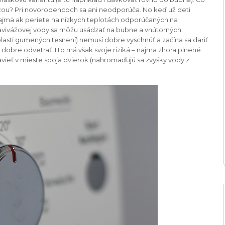
ážou? Pri novorodencoch sa ani neodporúča. No keď už deti
najmä ak periete na nízkych teplotách odporúčaných na
y avivážovej vody sa môžu usádzať na bubne a vnútorných
lasti gumených tesnení) nemusí dobre vyschnúť a začína sa dariť
 dobre odvetrať. I to má však svoje riziká – najmä zhora plnené
vieť v mieste spoja dvierok (nahromaďujú sa zvyšky vody z