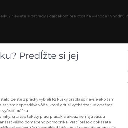
eľku? Neviete si dať rady s darčekom pre otca na Vianoce? Vhodnú inš
u? Predĺžte si jej
 stalo, že ste z práčky vybrali 1-2 kúsky prádla špinavšie ako tam
ne sa vám nepozdáva vôňa, ktorá odtiaľ vychádza? Je opäť raz
 vyčistiť práčku.
miky, či práve tekutý prací prášok a aviváž nemajú väčšiu
zanášať vášho domáceho pomocníka. Prací prášok dokážete
ráškovú variantu (a tú napríklad i dávkovať rovno do bubna). Čo