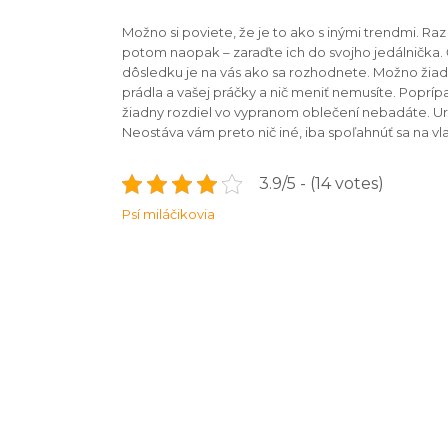
Možno si poviete, že je to ako s inými trendmi. R
potom naopak – zaraďte ich do svojho jedálnička.
dôsledku je na vás ako sa rozhodnete. Možno žiad
prádla a vašej práčky a nič meniť nemusíte. Popríp
žiadny rozdiel vo vypranom oblečení nebadáte. Urč
Neostáva vám preto nič iné, iba spoľahnúť sa na vl
3.9/5 - (14 votes)
Navigace
Psí miláčikovia
pro
příspěvek