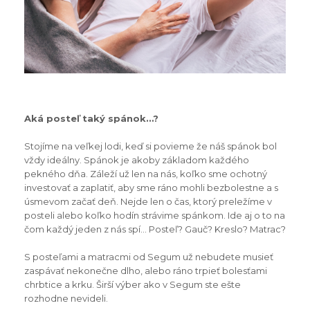
Aká posteľ taký spánok…?
Stojíme na veľkej lodi, keď si povieme že náš spánok bol
vždy ideálny. Spánok je akoby základom každého
pekného dňa. Záleží už len na nás, koľko sme ochotný
investovať a zaplatiť, aby sme ráno mohli bezbolestne a s
úsmevom začať deň. Nejde len o čas, ktorý preležíme v
posteli alebo koľko hodín strávime spánkom. Ide aj o to na
čom každý jeden z nás spí… Posteľ? Gauč? Kreslo? Matrac?
S posteľami a matracmi od Segum už nebudete musieť
zaspávať nekonečne dlho, alebo ráno trpieť bolesťami
chrbtice a krku. Širší výber ako v Segum ste ešte
rozhodne nevideli.