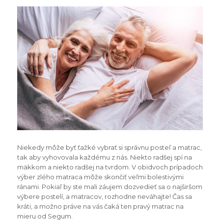
Niekedy môže byť ťažké vybrať si správnu posteľ a matrac,
tak aby vyhovovala každému z nás. Niekto radšej spí na
mäkkom a niekto radšej na tvrdom. V obidvoch prípadoch
výber zlého matraca môže skončiť veľmi bolestivými
ránami. Pokiaľ by ste mali záujem dozvedieť sa o najširšom
výbere postelí, a matracov, rozhodne neváhajte! Čas sa
kráti, a možno práve na vás čaká ten pravý matrac na
mieru od Segum.