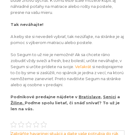
bude znovu dýchať.
K tomu ešte stále môžete kúpiť aj
náhradné poťahy na matrace alebo rošty na postele,
presne na vašu mieru.
Tak neváhajte!
A keby ste si nevedeli vybrať, tak nezúfajte, na stránke je aj
pomoc s výberom matracu alebo postele.
So Segum to už nie je nemožné! Ak sa chcete ráno
zobudiť vždy svieži a fresh, bez bolestí, určite neváhajte, v
Segum si určite prídete na svoje.
Veľakrát
si nedoprajeme
to čo by sme si zaslúžili, no spánok je jedna z vecí, na ktorú
nemôžeme zanevrieť. Preto navštívte Segum na stránke
alebo aj osobne v predajni.
P
odnikové predajne nájdete v
Bratislave
,
Senici
a
Žiline.
Poďme spolu lietať, či snáď snívať? To už je
len na vás.
Navigace
Zabráňte havarijnej situácii a dajte vaše potrubia do rúk