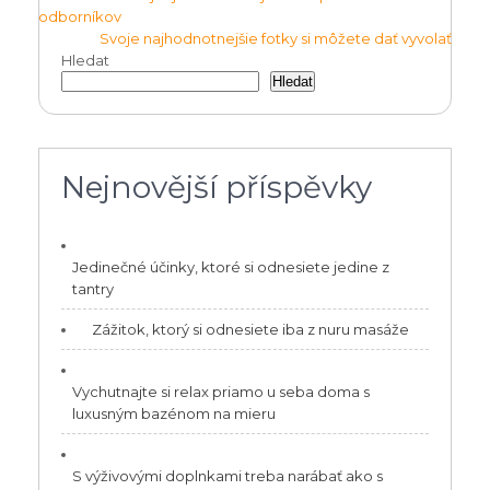
odborníkov
pro
Svoje najhodnotnejšie fotky si môžete dať vyvolať
příspěvek
Hledat
Hledat
Nejnovější příspěvky
Jedinečné účinky, ktoré si odnesiete jedine z
tantry
Zážitok, ktorý si odnesiete iba z nuru masáže
Vychutnajte si relax priamo u seba doma s
luxusným bazénom na mieru
S výživovými doplnkami treba narábať ako s