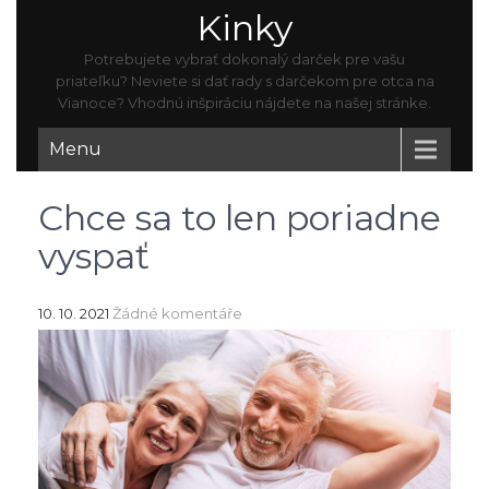
Kinky
Potrebujete vybrať dokonalý darček pre vašu
priateľku? Neviete si dať rady s darčekom pre otca na
Vianoce? Vhodnú inšpiráciu nájdete na našej stránke.
Menu
Chce sa to len poriadne
vyspať
10. 10. 2021
Žádné komentáře