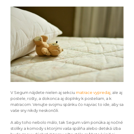
V Segum nájdete nielen aj sekciu
matrace vypredaj
, ale aj
postele, rošty, a dokonca aj doplnky k posteliam, a k
matracom. Venujte svojmu spánku čo najviac to ide, aby sa
vaše sny nikdy neskončili.
A aby toho nebolo málo, tak Segum vám ponúka aj nočné
stolíky a komody s ktorými vaša spálňa alebo detská izba